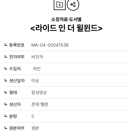
소장자료·도서별
<라이드 인 더 윌윈드>
등록번호
MA-04-00041538
전자여부
비전자
수집처
최민
생산일자
미상
형태
음성영상
생산자
몬테 헬맨
분량
0
원본여부
원본