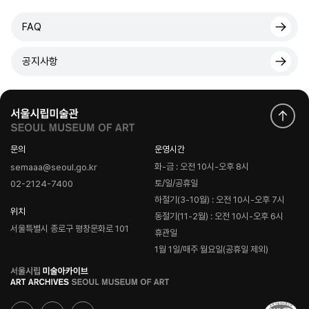
FAQ
공지사항
문의
운영시간
화-금 : 오전 10시-오후 8시
semaaa@seoul.go.kr
토/일/공휴일
02-2124-7400
하절기(3-10월) : 오전 10시-오후 7시
위치
동절기(11-2월) : 오전 10시-오후 6시
서울특별시 종로구 평창문화로 101
휴관일
1월 1일/매주 월요일(공휴일 제외)
로
고