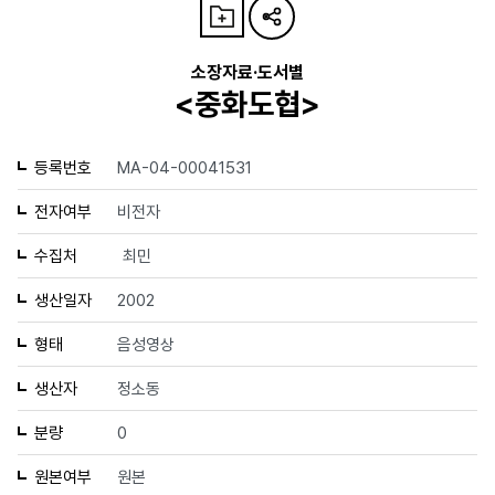
소장자료·도서별
<중화도협>
등록번호
MA-04-00041531
전자여부
비전자
수집처
최민
생산일자
2002
형태
음성영상
생산자
정소동
분량
0
원본여부
원본