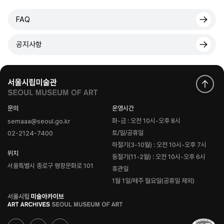
FAQ
공지사항
문의
운영시간
화-금 : 오전 10시-오후 8시
semaaa@seoul.go.kr
토/일/공휴일
02-2124-7400
하절기(3-10월) : 오전 10시-오후 7시
위치
동절기(11-2월) : 오전 10시-오후 6시
서울특별시 종로구 평창문화로 101
휴관일
1월 1일/매주 월요일(공휴일 제외)
로
고