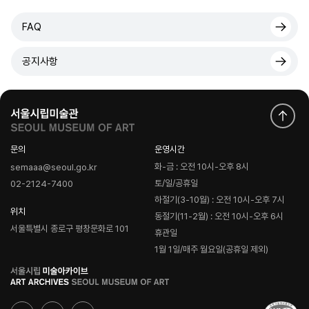
FAQ
공지사항
문의
운영시간
화-금 : 오전 10시-오후 8시
semaaa@seoul.go.kr
토/일/공휴일
02-2124-7400
하절기(3-10월) : 오전 10시-오후 7시
위치
동절기(11-2월) : 오전 10시-오후 6시
서울특별시 종로구 평창문화로 101
휴관일
1월 1일/매주 월요일(공휴일 제외)
로
고