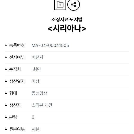
소장자료·도서별
<시리아나>
등록번호
MA-04-00041505
전자여부
비전자
수집처
최민
생산일자
미상
형태
음성영상
생산자
스티븐 개건
분량
0
원본여부
사본