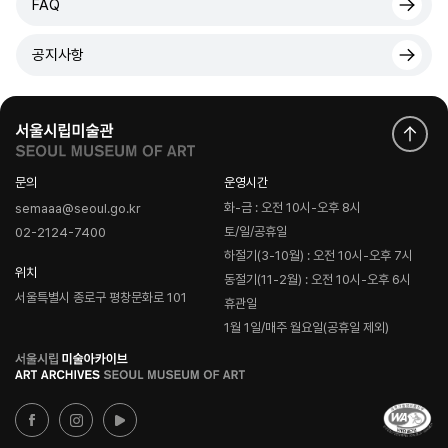
FAQ
공지사항
문의
운영시간
화-금 : 오전 10시-오후 8시
semaaa@seoul.go.kr
토/일/공휴일
02-2124-7400
하절기(3-10월) : 오전 10시-오후 7시
위치
동절기(11-2월) : 오전 10시-오후 6시
서울특별시 종로구 평창문화로 101
휴관일
1월 1일/매주 월요일(공휴일 제외)
로
고