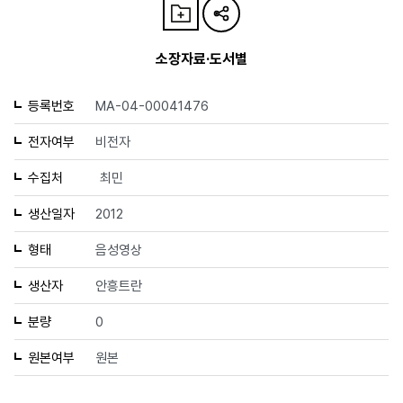
소장자료·도서별
등록번호
MA-04-00041476
전자여부
비전자
수집처
최민
생산일자
2012
형태
음성영상
생산자
안흥트란
분량
0
원본여부
원본