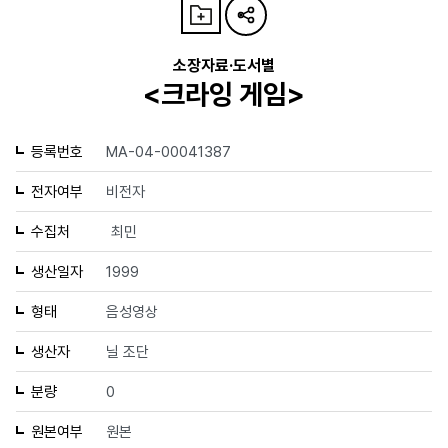
소장자료·도서별
<크라잉 게임>
등록번호
MA-04-00041387
전자여부
비전자
수집처
최민
생산일자
1999
형태
음성영상
생산자
닐 조단
분량
0
원본여부
원본