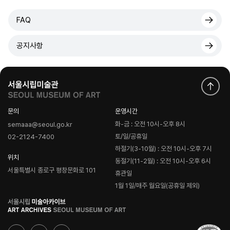
FAQ
공지사항
문의
운영시간
화-금 : 오전 10시-오후 8시
semaaa@seoul.go.kr
토/일/공휴일
02-2124-7400
하절기(3-10월) : 오전 10시-오후 7시
위치
동절기(11-2월) : 오전 10시-오후 6시
서울특별시 종로구 평창문화로 101
휴관일
1월 1일/매주 월요일(공휴일 제외)
로
고