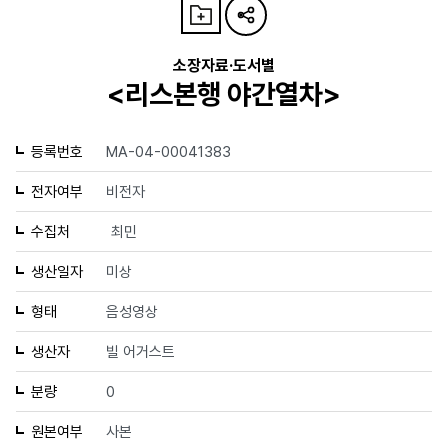
소장자료·도서별
<리스본행 야간열차>
등록번호
MA-04-00041383
전자여부
비전자
수집처
최민
생산일자
미상
형태
음성영상
생산자
빌 어거스트
분량
0
원본여부
사본