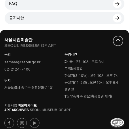
FAQ
공지사항
문의
운영시간
화-금 : 오전 10시-오후 8시
semaaa@seoul.go.kr
토/일/공휴일
02-2124-7400
하절기(3-10월) : 오전 10시-오후 7시
위치
동절기(11-2월) : 오전 10시-오후 6시
서울특별시 종로구 평창문화로 101
휴관일
1월 1일/매주 월요일(공휴일 제외)
로
고