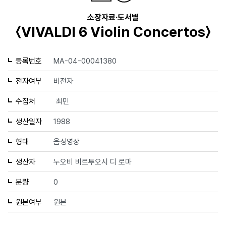
소장자료·도서별
〈VIVALDI 6 Violin Concertos〉
등록번호
MA-04-00041380
전자여부
비전자
수집처
최민
생산일자
1988
형태
음성영상
생산자
누오비 비르투오시 디 로마
분량
0
원본여부
원본