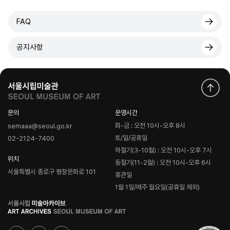
FAQ
공지사항
문의
운영시간
화-금 : 오전 10시-오후 8시
semaaa@seoul.go.kr
토/일/공휴일
02-2124-7400
하절기(3-10월) : 오전 10시-오후 7시
위치
동절기(11-2월) : 오전 10시-오후 6시
서울특별시 종로구 평창문화로 101
휴관일
1월 1일/매주 월요일(공휴일 제외)
로
고