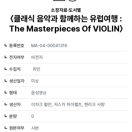
소장자료·도서별
〈클래식 음악과 함께하는 유럽여행 :
The Masterpieces Of VIOLIN〉
등록번호
MA-04-00041319
전자여부
비전자
수집처
최민
생산일자
미상
형태
음성영상
생산자
이차크 펄만, 자스카 하이펠츠, 헨리크 사량
분량
0
원본여부
사본