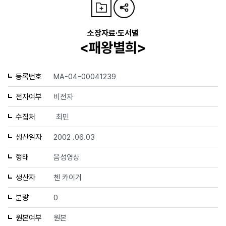
소장자료·도서별
<패왕별희>
등록번호
MA-04-00041239
전자여부
비전자
수집처
최민
생산일자
2002 .06.03
형태
음성영상
생산자
첸 카이거
분량
0
원본여부
원본