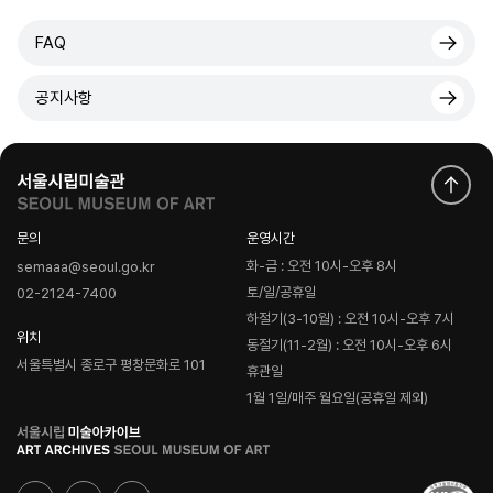
FAQ
공지사항
문의
운영시간
화-금 : 오전 10시-오후 8시
semaaa@seoul.go.kr
토/일/공휴일
02-2124-7400
하절기(3-10월) : 오전 10시-오후 7시
위치
동절기(11-2월) : 오전 10시-오후 6시
서울특별시 종로구 평창문화로 101
휴관일
1월 1일/매주 월요일(공휴일 제외)
로
고