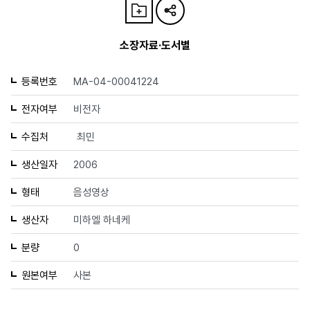
소장자료·도서별
등록번호
MA-04-00041224
전자여부
비전자
수집처
최민
생산일자
2006
형태
음성영상
생산자
미하엘 하네케
분량
0
원본여부
사본