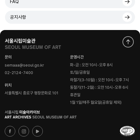
FAQ
공지사항
문의
운영시간
화-금 : 오전 10시-오후 8시
semaaa@seoul.go.kr
토/일/공휴일
02-2124-7400
하절기(3-10월) : 오전 10시-오후 7시
위치
동절기(11-2월) : 오전 10시-오후 6시
서울특별시 종로구 평창문화로 101
휴관일
1월 1일/매주 월요일(공휴일 제외)
로
고