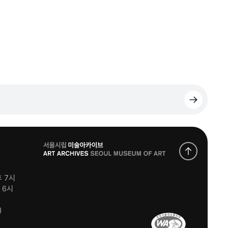
로
고
후 7시
후 6시
)