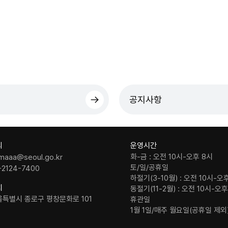
공지사항
의
운영시간
화-금 : 오전 10시-오후 8시
maaa@seoul.go.kr
토/일/공휴일
-2124-7400
하절기(3-10월) : 오전 10시-오
치
동절기(11-2월) : 오전 10시-오
울특별시 종로구 평창문화로 101
휴관일
1월 1일/매주 월요일(공휴일 제외