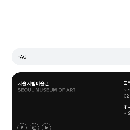
FAQ
문
se
02
위
서