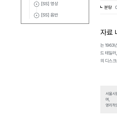
[SS] 영상
분량
[SS] 음반
자료 
는 1963년
드 테일러,
의 디스크
서울시립
며,
영리적