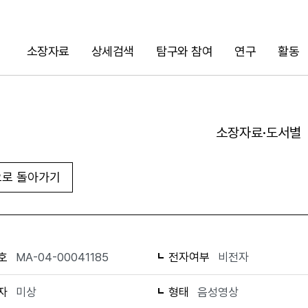
소장자료
상세검색
탐구와 참여
연구
활동
검색
소장자료·도서별
로 돌아가기
URL 복사
화면인쇄
호
MA-04-00041185
전자여부
비전자
자
미상
형태
음성영상