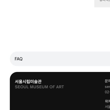
FAQ
문
se
02
위
서