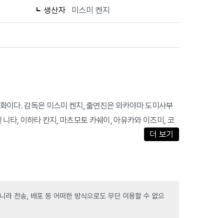
생산자
미스미 켄지
이다. 감독은 미스미 켄지, 출연진은 와카야마 도미사부
젠 니타, 이하타 칸지, 마츠모토 카쉐이, 아유카와 이즈미, 코
더 보기
라 전송, 배포 등 어떠한 방식으로도 무단 이용할 수 없으