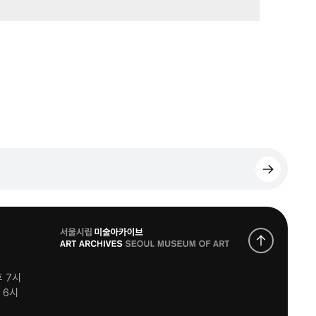
로
고
후 7시
후 6시