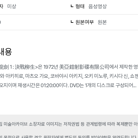
자
미상
형태
음성영상
0
원본여부
원본
내용
劍 1 : 決戰柳生>은 1972년 美亞鐳射影碟有限公司에서 제작한 영화
와 아키히로, 마츠오 가요, 코바야시 아키지, 오키 미노루, 키시다 신, 쇼
지이며 재생시간은 01:20:00이다. DVD는 1개의 디스크로 구성되어...
 미술아카이브 소장자료 이미지는 저작권법 등 관계법령에 따라 복제뿐만 아니
인 목적으로 사용할 경우 원작자에게 별도의 동의를 받아야함을 알려드립니다.