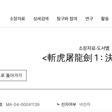
소장자료
상세검색
탐구와 참여
연구
활동
검색
소장자료·도서별
<斬虎屠龍劍 1 :
로 돌아가기
URL 복사
화면인쇄
호
MA-04-00041139
전자여부
비전자