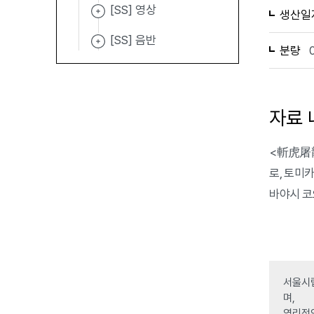
[SS] 영상
생산일
[SS] 음반
분량
자료 
<斬虎屠龍
로, 토미카
바야시 코오
서울시립
며,
영리적