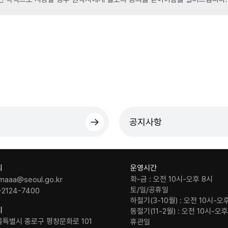
공지사항
의
운영시간
화-금 : 오전 10시-오후 8시
maaa@seoul.go.kr
토/일/공휴일
-2124-7400
하절기(3-10월) : 오전 10시-오
치
동절기(11-2월) : 오전 10시-오
울특별시 종로구 평창문화로 101
휴관일