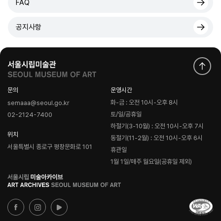
FAQ
공지사항
문의
운영시간
화-금 : 오전 10시-오후 8시
semaaa@seoul.go.kr
토/일/공휴일
02-2124-7400
하절기(3-10월) : 오전 10시-오후 7시
위치
동절기(11-2월) : 오전 10시-오후 6시
서울특별시 종로구 평창문화로 101
휴관일
1월 1일/매주 월요일(공휴일 제외)
로
고