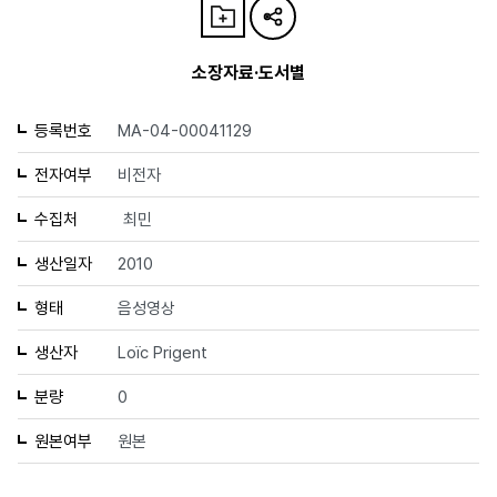
소장자료·도서별
등록번호
MA-04-00041129
전자여부
비전자
수집처
최민
생산일자
2010
형태
음성영상
생산자
Loïc Prigent
분량
0
원본여부
원본