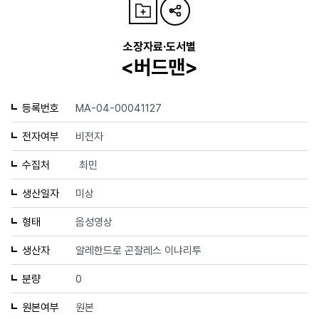
소장자료·도서별
<버드맨>
등록번호
MA-04-00041127
전자여부
비전자
수집처
최민
생산일자
미상
형태
음성영상
생산자
알레한드로 곤잘레스 이냐리투
분량
0
원본여부
원본