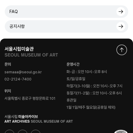
FAQ
공지사항
문의
운영시간
화-금 : 오전 10시-오후 8시
semaaa@seoul.go.kr
토/일/공휴일
02-2124-7400
하절기(3-10월) : 오전 10시-오후 7시
위치
동절기(11-2월) : 오전 10시-오후 6시
서울특별시 종로구 평창문화로 101
휴관일
1월 1일/매주 월요일(공휴일 제외)
로
고