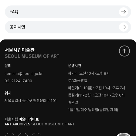
FAQ
공지사항
문의
운영시간
화-금 : 오전 10시-오후 8시
semaaa@seoul.go.kr
토/일/공휴일
02-2124-7400
하절기(3-10월) : 오전 10시-오후 7시
위치
동절기(11-2월) : 오전 10시-오후 6시
서울특별시 종로구 평창문화로 101
휴관일
1월 1일/매주 월요일(공휴일 제외)
로
고