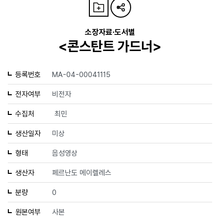
소장자료·도서별
<콘스탄트 가드너>
등록번호
MA-04-00041115
전자여부
비전자
수집처
최민
생산일자
미상
형태
음성영상
생산자
페르난도 메이렐레스
분량
0
원본여부
사본