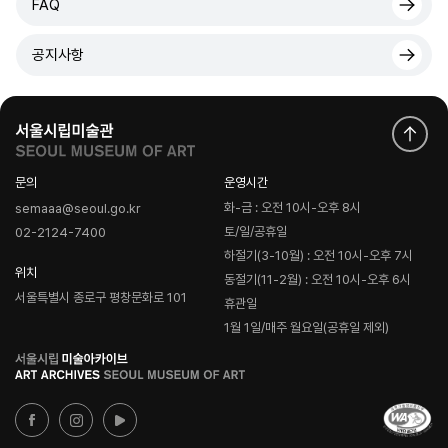
FAQ
공지사항
문의
운영시간
화-금 : 오전 10시-오후 8시
semaaa@seoul.go.kr
토/일/공휴일
02-2124-7400
하절기(3-10월) : 오전 10시-오후 7시
위치
동절기(11-2월) : 오전 10시-오후 6시
서울특별시 종로구 평창문화로 101
휴관일
1월 1일/매주 월요일(공휴일 제외)
로
고