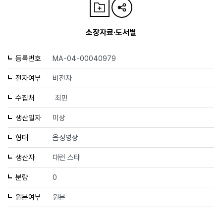
소장자료·도서별
등록번호
MA-04-00040979
전자여부
비전자
수집처
최민
생산일자
미상
형태
음성영상
생산자
대런 스타
분량
0
원본여부
원본