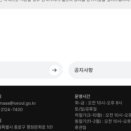
공지사항
의
운영시간
화-금 : 오전 10시-오후 8시
maaa@seoul.go.kr
토/일/공휴일
-2124-7400
하절기(3-10월) : 오전 10시-오
치
동절기(11-2월) : 오전 10시-오
울특별시 종로구 평창문화로 101
휴관일