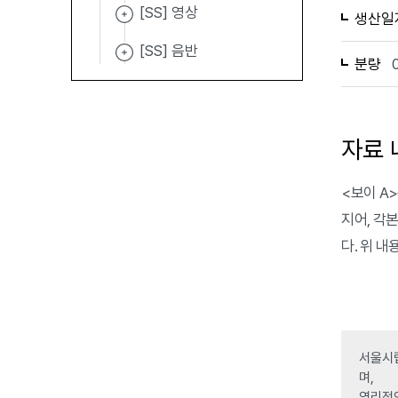
[SS] 영상
생산일
[SS] 음반
분량
자료 
<보이 A>
지어, 각
다. 위 
서울시립
며,
영리적