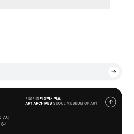
로
고
후 7시
후 6시