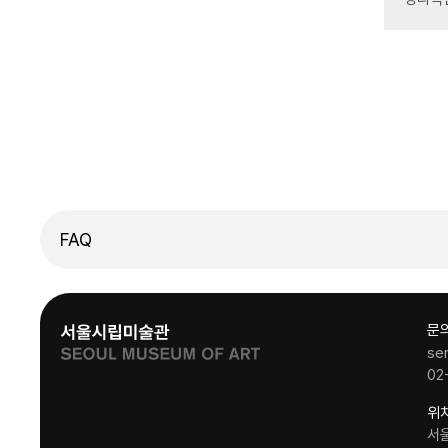
FAQ
문
se
02
위
서