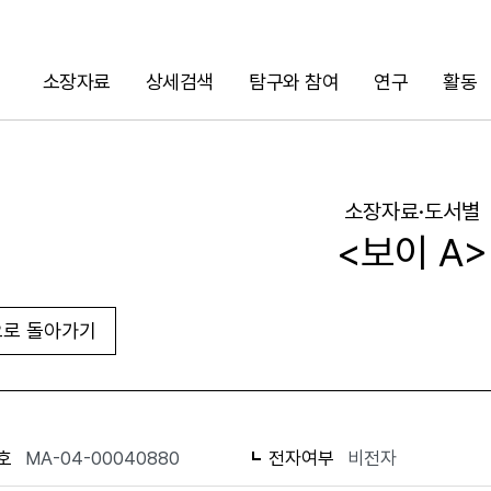
소장자료
상세검색
탐구와 참여
연구
활동
검색
소장자료·도서별
<보이 A>
로 돌아가기
URL 복사
화면인쇄
호
MA-04-00040880
전자여부
비전자