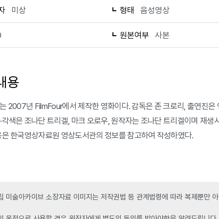
자
미상
형태
음성영상
0
원본여부
사본
내용
는 2007년 FilmFour에서 제작한 영화이다. 감독은 존 크로리, 출연진
본·각색은 조나단 트리겔, 마크 오로우, 원작자는 조나단 트리겔이며 재생시간
내용은 한국영상자료원 영상도서관의 정보를 참고하여 작성하였다.
 미술아카이브 소장자료 이미지는 저작권법 등 관계법령에 따라 복제뿐만 아니
인 목적으로 사용할 경우 원작자에게 별도의 동의를 받아야함을 알려드립니다.