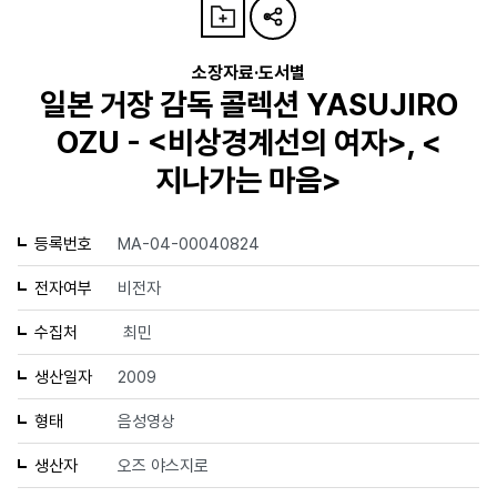
소장자료·도서별
일본 거장 감독 콜렉션 YASUJIRO
OZU - <비상경계선의 여자>, <
지나가는 마음>
등록번호
MA-04-00040824
전자여부
비전자
수집처
최민
생산일자
2009
형태
음성영상
생산자
오즈 야스지로