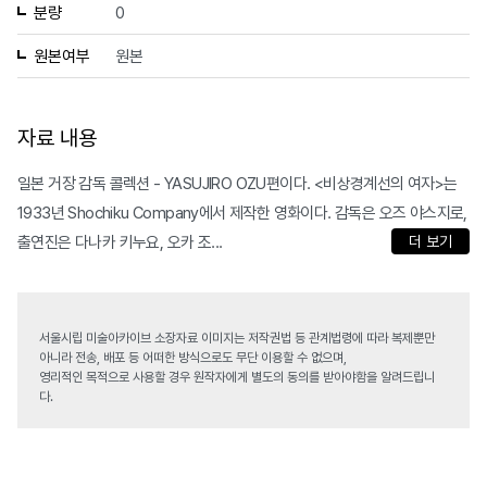
분량
0
원본여부
원본
자료 내용
일본 거장 감독 콜렉션 - YASUJIRO OZU편이다. <비상경계선의 여자>는
1933년 Shochiku Company에서 제작한 영화이다. 감독은 오즈 야스지로,
출연진은 다나카 키누요, 오카 조...
더 보기
서울시립 미술아카이브 소장자료 이미지는 저작권법 등 관계법령에 따라 복제뿐만
아니라 전송, 배포 등 어떠한 방식으로도 무단 이용할 수 없으며,
영리적인 목적으로 사용할 경우 원작자에게 별도의 동의를 받아야함을 알려드립니
다.