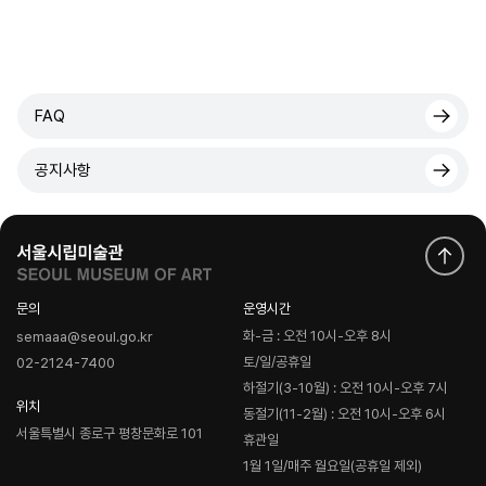
FAQ
공지사항
문의
운영시간
화-금 : 오전 10시-오후 8시
semaaa@seoul.go.kr
토/일/공휴일
02-2124-7400
하절기(3-10월) : 오전 10시-오후 7시
위치
동절기(11-2월) : 오전 10시-오후 6시
서울특별시 종로구 평창문화로 101
휴관일
1월 1일/매주 월요일(공휴일 제외)