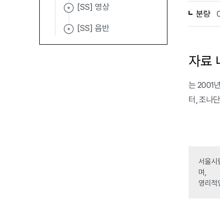
[SS] 영상
분량
[SS] 음반
자료 
는 2001년
터, 조나단
서울시립
며,
영리적