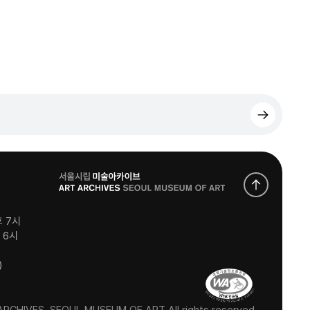
로
고
후 7시
후 6시
)