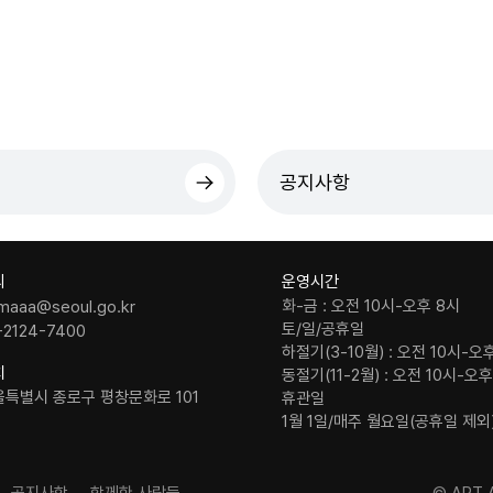
공지사항
의
운영시간
화-금 : 오전 10시-오후 8시
maaa@seoul.go.kr
토/일/공휴일
-2124-7400
하절기(3-10월) : 오전 10시-오
치
동절기(11-2월) : 오전 10시-오
울특별시 종로구 평창문화로 101
휴관일
1월 1일/매주 월요일(공휴일 제외