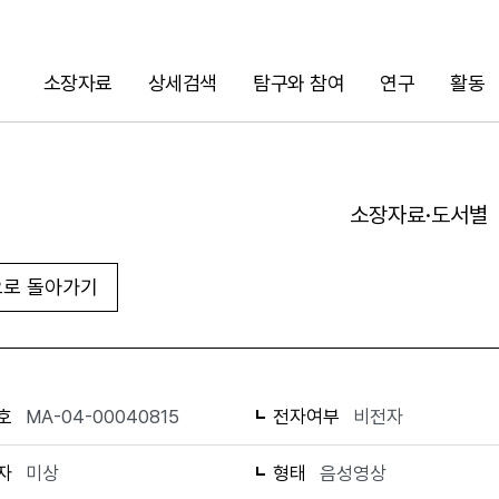
소장자료
상세검색
탐구와 참여
연구
활동
검색
소장자료·도서별
로 돌아가기
URL 복사
화면인쇄
호
MA-04-00040815
전자여부
비전자
자
미상
형태
음성영상