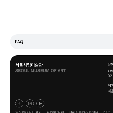
FAQ
문
se
02
위
서