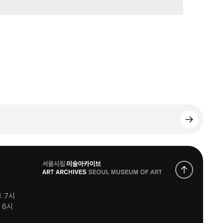
로
고
후 7시
후 6시