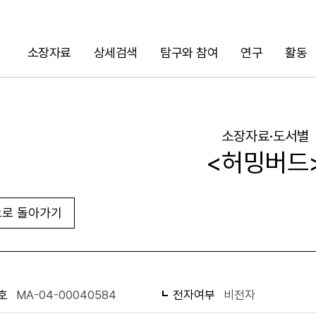
소장자료
상세검색
탐구와 참여
연구
활동
검색
소장자료·도서별
<허밍버드
로 돌아가기
URL 복사
화면인쇄
호
MA-04-00040584
전자여부
비전자