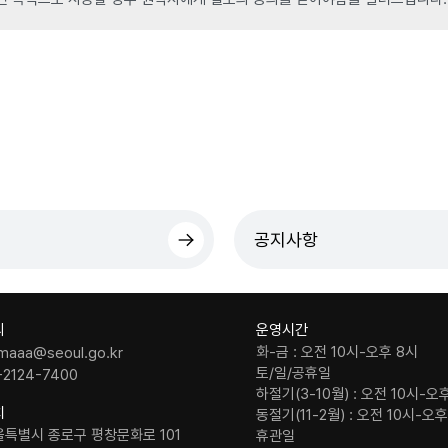
공지사항
의
운영시간
화-금 : 오전 10시-오후 8시
maaa@seoul.go.kr
토/일/공휴일
-2124-7400
하절기(3-10월) : 오전 10시-오
치
동절기(11-2월) : 오전 10시-오
울특별시 종로구 평창문화로 101
휴관일