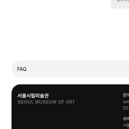
FAQ
문
se
02
위
서