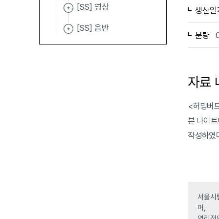
[SS] 영상
생산일
[SS] 음반
분량
자료 
<허밍버드
븐 나이트
작성하였다
서울시립
며,
영리적