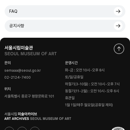
FAQ
공지사항
문의
운영시간
화-금 : 오전 10시-오후 8시
semaaa@seoul.go.kr
토/일/공휴일
02-2124-7400
하절기(3-10월) : 오전 10시-오후 7시
위치
동절기(11-2월) : 오전 10시-오후 6시
서울특별시 종로구 평창문화로 101
휴관일
1월 1일/매주 월요일(공휴일 제외)
로
고