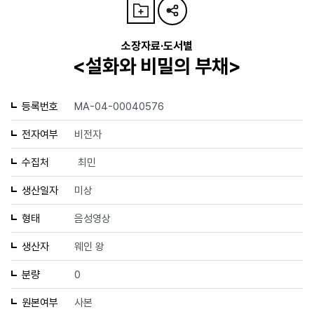
소장자료·도서별
<설화와 비밀의 부채>
등록번호
MA-04-00040576
전자여부
비전자
수집처
최민
생산일자
미상
형태
음성영상
생산자
웨인 왕
분량
0
원본여부
사본