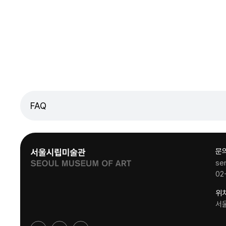
FAQ
문
se
02
위
서