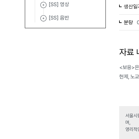
[SS] 영상
생산일
[SS] 음반
분량
자료 
<보응>은 
현제, 노교
서울시립
며,
영리적