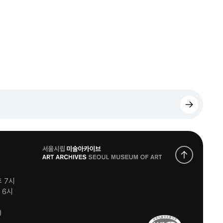
로
고
후 7시
후 6시
)