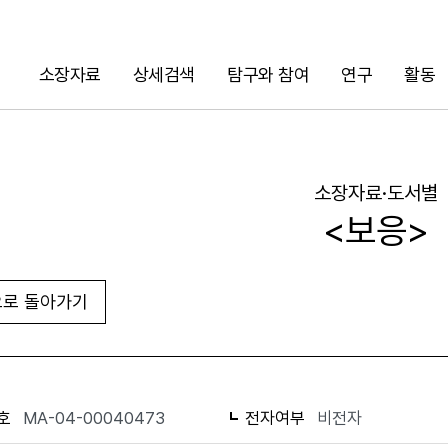
소장자료
상세검색
탐구와 참여
연구
활동
검색
소장자료·도서별
<보응>
로 돌아가기
URL 복사
화면인쇄
호
MA-04-00040473
전자여부
비전자