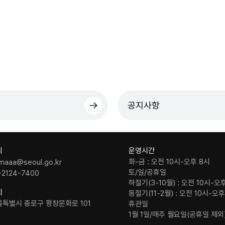
공지사항
의
운영시간
화-금 : 오전 10시-오후 8시
maaa@seoul.go.kr
토/일/공휴일
-2124-7400
하절기(3-10월) : 오전 10시-오
치
동절기(11-2월) : 오전 10시-오
울특별시 종로구 평창문화로 101
휴관일
1월 1일/매주 월요일(공휴일 제외