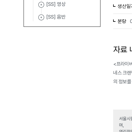
[SS] 영상
생산일
[SS] 음반
분량
자료 
<프라이버시
네스 크랜
의 정보를
서울시립
며,
영리적