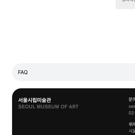
FAQ
문
se
02
위
서