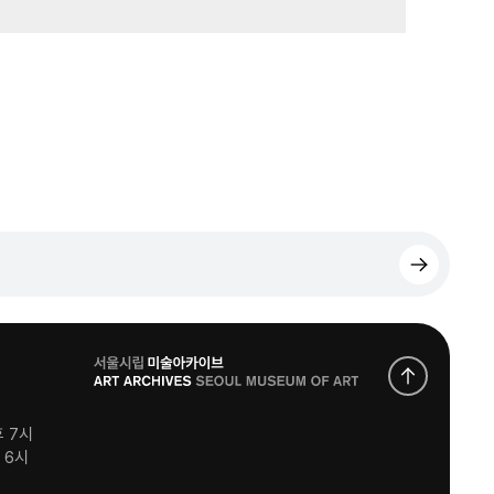
로
고
후 7시
후 6시