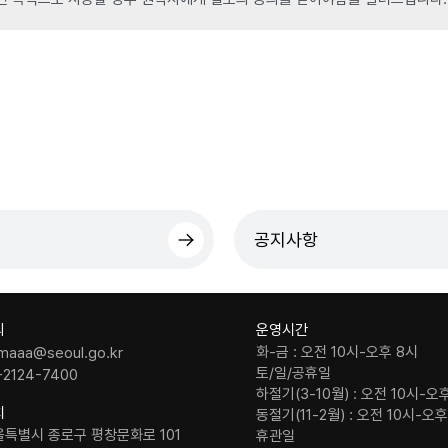
공지사항
의
운영시간
화-금 : 오전 10시-오후 8시
maaa@seoul.go.kr
토/일/공휴일
-2124-7400
하절기(3-10월) : 오전 10시-오
치
동절기(11-2월) : 오전 10시-오
울특별시 종로구 평창문화로 101
휴관일