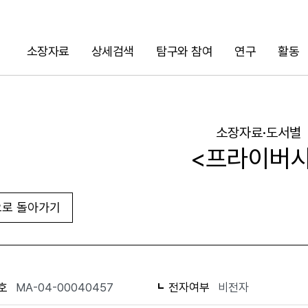
소장자료
상세검색
탐구와 참여
연구
활동
검색
소장자료·도서별
<프라이버시
로 돌아가기
URL 복사
화면인쇄
호
MA-04-00040457
전자여부
비전자