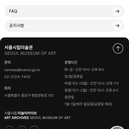
FAQ
공지사항
문의
운영시간
화-금 : 오전 10시-오후 8시
semaaa@seoul.go.kr
토/일/공휴일
02-2124-7400
하절기(3-10월) : 오전 10시-오후 7시
위치
동절기(11-2월) : 오전 10시-오후 6시
서울특별시 종로구 평창문화로 101
휴관일
1월 1일/매주 월요일(공휴일 제외)
로
고