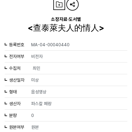
소장자료·도서별
<查泰萊夫人的情人>
등록번호
MA-04-00040440
전자여부
비전자
수집처
최민
생산일자
미상
형태
음성영상
생산자
파스칼 페랑
분량
0
원본여부
원본