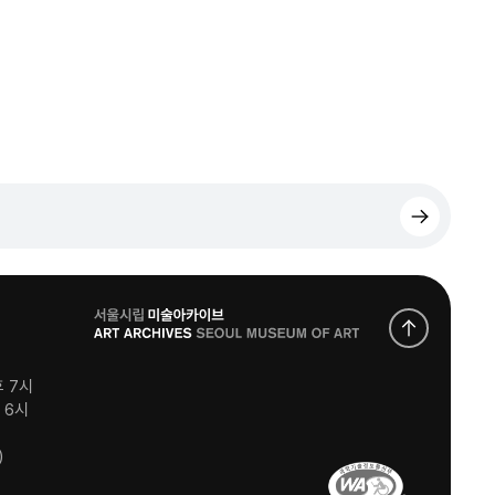
로
고
후 7시
후 6시
)