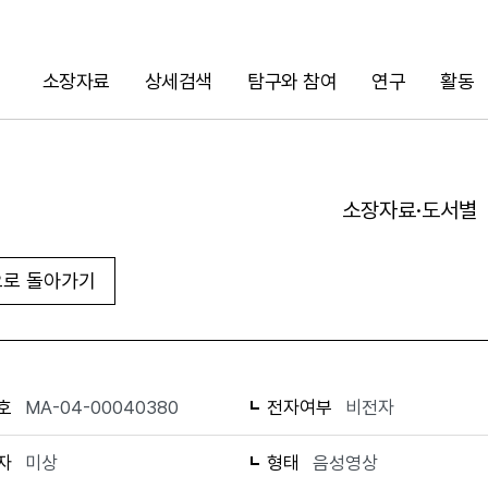
소장자료
상세검색
탐구와 참여
연구
활동
검색
소장자료·도서별
로 돌아가기
URL 복사
화면인쇄
호
MA-04-00040380
전자여부
비전자
자
미상
형태
음성영상