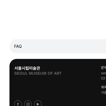
FAQ
문
se
02
위
서