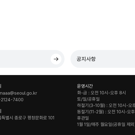
공지사항
의
운영시간
화-금 : 오전 10시-오후 8시
maaa@seoul.go.kr
토/일/공휴일
-2124-7400
하절기(3-10월) : 오전 10시-오
치
동절기(11-2월) : 오전 10시-오
울특별시 종로구 평창문화로 101
휴관일
1월 1일/매주 월요일(공휴일 제외