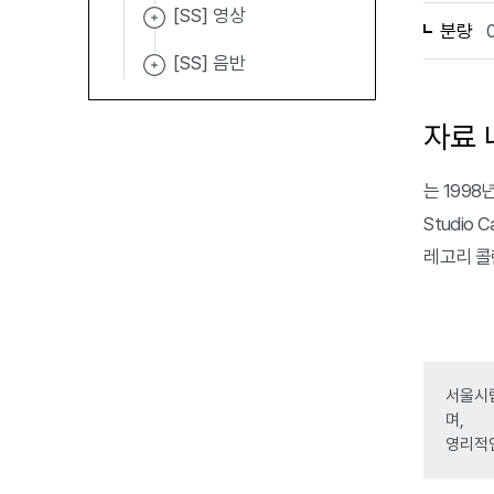
[SS] 영상
분량
[SS] 음반
자료 
는 1998년 
Studio 
레고리 콜린
서울시립
며,
영리적