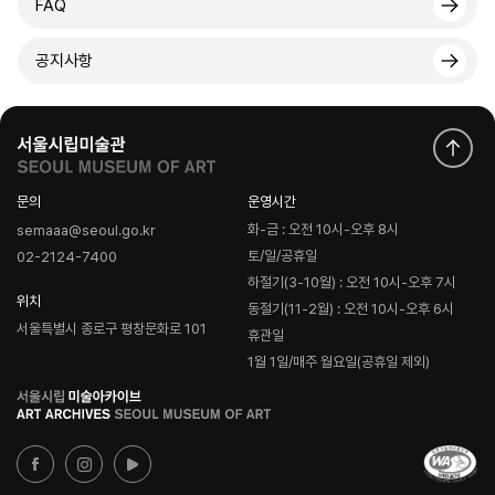
FAQ
공지사항
문의
운영시간
화-금 : 오전 10시-오후 8시
semaaa@seoul.go.kr
토/일/공휴일
02-2124-7400
하절기(3-10월) : 오전 10시-오후 7시
위치
동절기(11-2월) : 오전 10시-오후 6시
서울특별시 종로구 평창문화로 101
휴관일
1월 1일/매주 월요일(공휴일 제외)
로
고