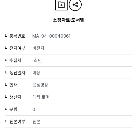
소장자료·도서별
등록번호
MA-04-00040361
전자여부
비전자
수집처
최민
생산일자
미상
형태
음성영상
생산자
에릭 로머
분량
0
원본여부
원본