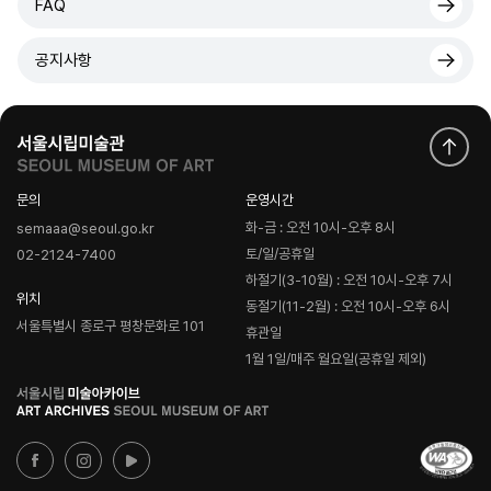
FAQ
공지사항
문의
운영시간
화-금 : 오전 10시-오후 8시
semaaa@seoul.go.kr
토/일/공휴일
02-2124-7400
하절기(3-10월) : 오전 10시-오후 7시
위치
동절기(11-2월) : 오전 10시-오후 6시
서울특별시 종로구 평창문화로 101
휴관일
1월 1일/매주 월요일(공휴일 제외)
로
고