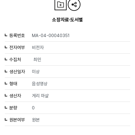
소장자료·도서별
등록번호
MA-04-00040351
전자여부
비전자
수집처
최민
생산일자
미상
형태
음성영상
생산자
게리 마샬
분량
0
원본여부
원본