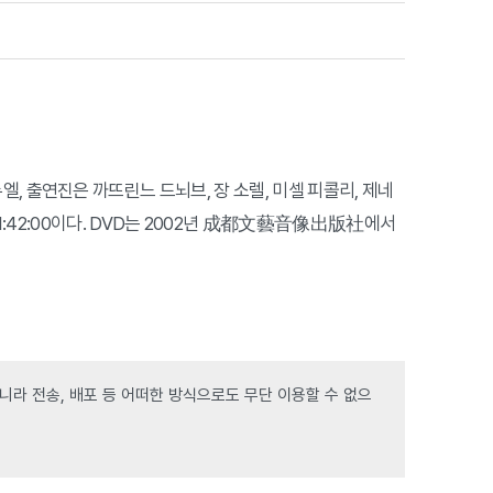
 부뉴엘, 출연진은 까뜨린느 드뇌브, 장 소렐, 미셀 피콜리, 제네
1:42:00이다. DVD는 2002년 成都文藝音像出版社에서
라 전송, 배포 등 어떠한 방식으로도 무단 이용할 수 없으