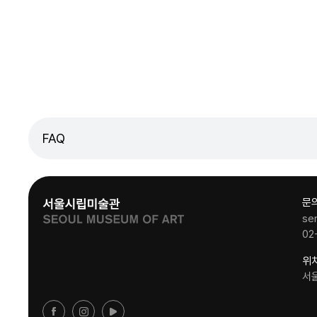
FAQ
문
se
02
위
서