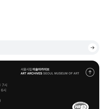
로
고
후 7시
후 6시
)