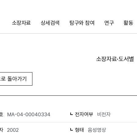
소장자료
상세검색
탐구와 참여
연구
활동
검색
소장자료·도서별
로 돌아가기
URL 복사
화면인쇄
호
MA-04-00040334
전자여부
비전자
자
2002
형태
음성영상