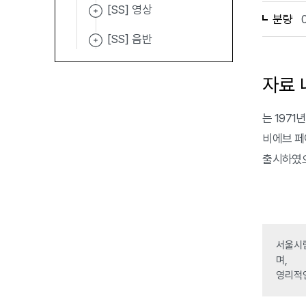
[SS] 영상
분량
[SS] 음반
자료 
는 1971
비에브 페
출시하였으
서울시립
며,
영리적