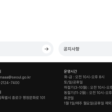
공지사항
의
운영시간
화-금 : 오전 10시-오후 8시
maaa@seoul.go.kr
토/일/공휴일
-2124-7400
하절기(3-10월) : 오전 10시-오
치
동절기(11-2월) : 오전 10시-오
울특별시 종로구 평창문화로 101
휴관일
1월 1일/매주 월요일(공휴일 제외