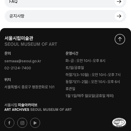
FAQ
공지사항
문의
운영시간
화-금 : 오전 10시-오후 8시
semaaa@seoul.go.kr
토/일/공휴일
02-2124-7400
하절기(3-10월) : 오전 10시-오후 7시
위치
동절기(11-2월) : 오전 10시-오후 6시
서울특별시 종로구 평창문화로 101
휴관일
1월 1일/매주 월요일(공휴일 제외)
로
고