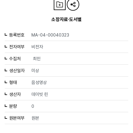
소장자료·도서별
등록번호
MA-04-00040323
전자여부
비전자
수집처
최민
생산일자
미상
형태
음성영상
생산자
데이빗 린
분량
0
원본여부
원본