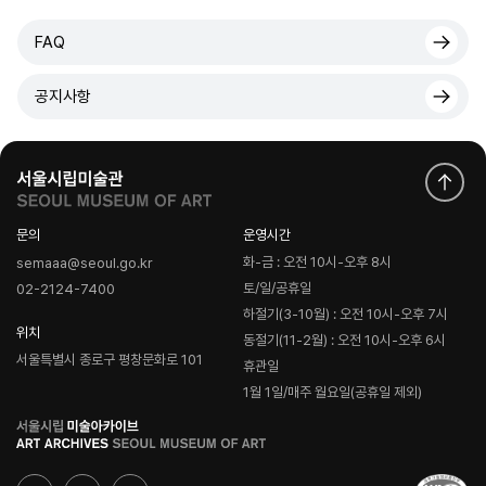
FAQ
공지사항
문의
운영시간
화-금 : 오전 10시-오후 8시
semaaa@seoul.go.kr
토/일/공휴일
02-2124-7400
하절기(3-10월) : 오전 10시-오후 7시
위치
동절기(11-2월) : 오전 10시-오후 6시
서울특별시 종로구 평창문화로 101
휴관일
1월 1일/매주 월요일(공휴일 제외)
로
고