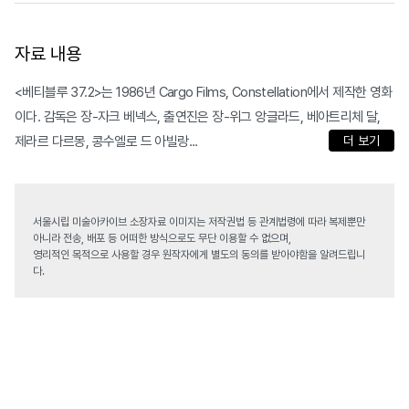
자료 내용
<베티블루 37.2>는 1986년 Cargo Films, Constellation에서 제작한 영화
이다. 감독은 장-자크 베넥스, 출연진은 장-위그 앙글라드, 베아트리체 달,
제라르 다르몽, 콩수엘로 드 아빌랑...
더 보기
서울시립 미술아카이브 소장자료 이미지는 저작권법 등 관계법령에 따라 복제뿐만
아니라 전송, 배포 등 어떠한 방식으로도 무단 이용할 수 없으며,
영리적인 목적으로 사용할 경우 원작자에게 별도의 동의를 받아야함을 알려드립니
다.