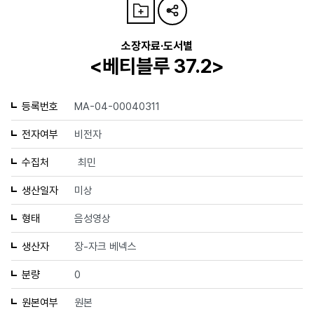
소장자료·도서별
<베티블루 37.2>
등록번호
MA-04-00040311
전자여부
비전자
수집처
최민
생산일자
미상
형태
음성영상
생산자
장-자크 베넥스
분량
0
원본여부
원본