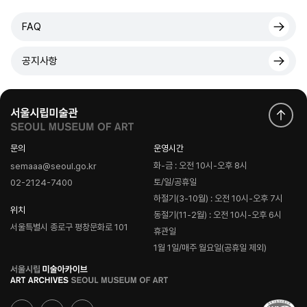
FAQ
공지사항
문의
운영시간
화-금 : 오전 10시-오후 8시
semaaa@seoul.go.kr
토/일/공휴일
02-2124-7400
하절기(3-10월) : 오전 10시-오후 7시
위치
동절기(11-2월) : 오전 10시-오후 6시
서울특별시 종로구 평창문화로 101
휴관일
1월 1일/매주 월요일(공휴일 제외)
로
고