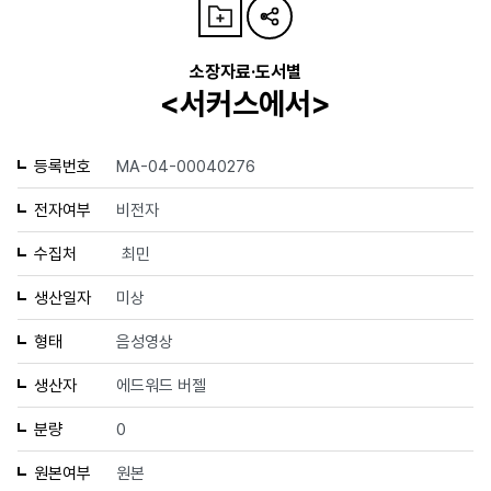
소장자료·도서별
<서커스에서>
등록번호
MA-04-00040276
전자여부
비전자
수집처
최민
생산일자
미상
형태
음성영상
생산자
에드워드 버젤
분량
0
원본여부
원본