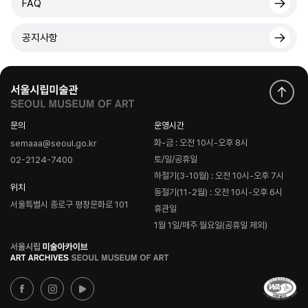
FAQ
공지사항
문의
운영시간
화-금 : 오전 10시-오후 8시
semaaa@seoul.go.kr
토/일/공휴일
02-2124-7400
하절기(3-10월) : 오전 10시-오후 7시
위치
동절기(11-2월) : 오전 10시-오후 6시
서울특별시 종로구 평창문화로 101
휴관일
1월 1일/매주 월요일(공휴일 제외)
로
고