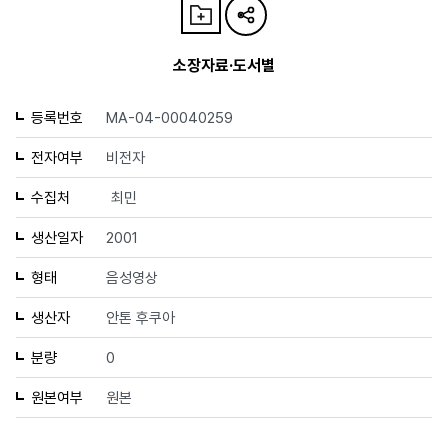
소장자료·도서별
등록번호
MA-04-00040259
전자여부
비전자
수집처
최민
생산일자
2001
형태
음성영상
생산자
안톤 후쿠아
분량
0
원본여부
원본