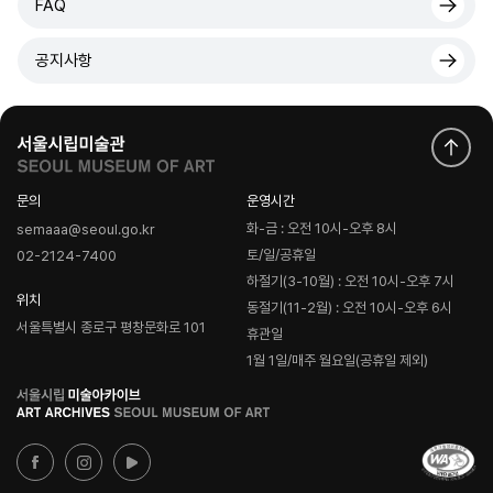
FAQ
공지사항
문의
운영시간
화-금 : 오전 10시-오후 8시
semaaa@seoul.go.kr
토/일/공휴일
02-2124-7400
하절기(3-10월) : 오전 10시-오후 7시
위치
동절기(11-2월) : 오전 10시-오후 6시
서울특별시 종로구 평창문화로 101
휴관일
1월 1일/매주 월요일(공휴일 제외)
로
고