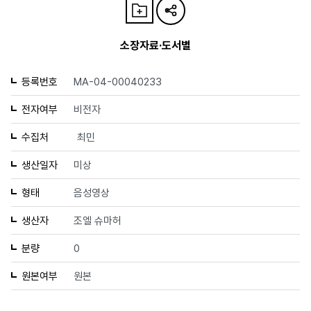
소장자료·도서별
등록번호
MA-04-00040233
전자여부
비전자
수집처
최민
생산일자
미상
형태
음성영상
생산자
조엘 슈마허
분량
0
원본여부
원본