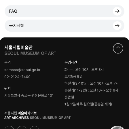
FAQ
공지사항
문의
운영시간
화-금 : 오전 10시-오후 8시
semaaa@seoul.go.kr
토/일/공휴일
02-2124-7400
하절기(3-10월) : 오전 10시-오후 7시
위치
동절기(11-2월) : 오전 10시-오후 6시
서울특별시 종로구 평창문화로 101
휴관일
1월 1일/매주 월요일(공휴일 제외)
로
고