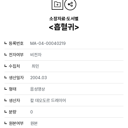
소장자료·도서별
<흡혈귀>
등록번호
MA-04-00040219
전자여부
비전자
수집처
최민
생산일자
2004.03
형태
음성영상
생산자
칼 데오도르 드레이어
분량
0
원본여부
원본