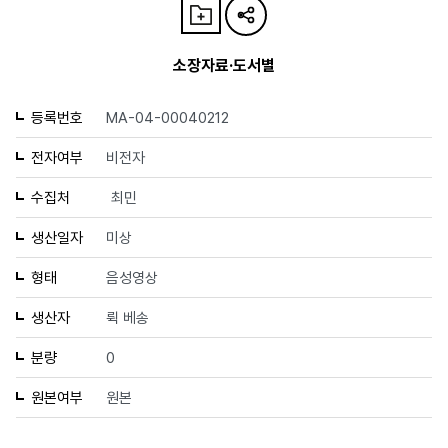
소장자료·도서별
등록번호
MA-04-00040212
전자여부
비전자
수집처
최민
생산일자
미상
형태
음성영상
생산자
뤽 베송
분량
0
원본여부
원본