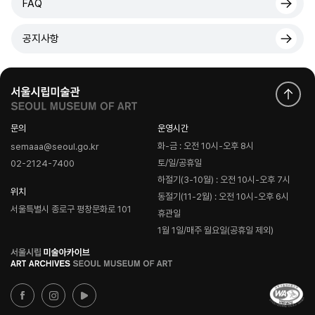
FAQ
공지사항
문의
운영시간
화-금 : 오전 10시-오후 8시
semaaa@seoul.go.kr
토/일/공휴일
02-2124-7400
하절기(3-10월) : 오전 10시-오후 7시
위치
동절기(11-2월) : 오전 10시-오후 6시
서울특별시 종로구 평창문화로 101
휴관일
1월 1일/매주 월요일(공휴일 제외)
로
고