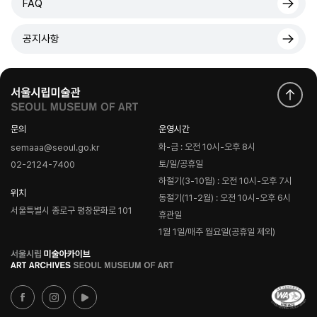
FAQ
공지사항
문의
운영시간
화-금 : 오전 10시-오후 8시
semaaa@seoul.go.kr
토/일/공휴일
02-2124-7400
하절기(3-10월) : 오전 10시-오후 7시
위치
동절기(11-2월) : 오전 10시-오후 6시
서울특별시 종로구 평창문화로 101
휴관일
1월 1일/매주 월요일(공휴일 제외)
로
고