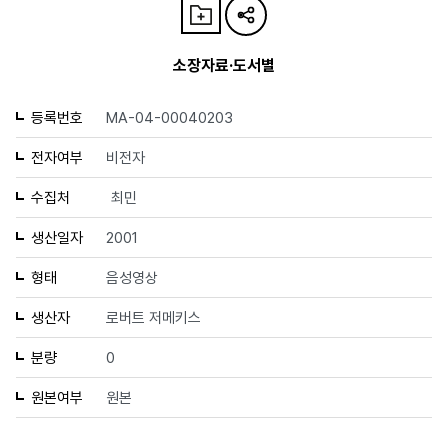
소장자료·도서별
등록번호
MA-04-00040203
전자여부
비전자
수집처
최민
생산일자
2001
형태
음성영상
생산자
로버트 저메키스
분량
0
원본여부
원본