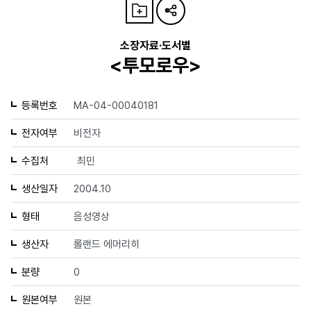
소장자료·도서별
<투모로우>
등록번호
MA-04-00040181
전자여부
비전자
수집처
최민
생산일자
2004.10
형태
음성영상
생산자
롤랜드 에머리히
분량
0
원본여부
원본