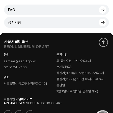
FAQ
공지사항
문의
운영시간
화-금 : 오전 10시-오후 8시
semaaa@seoul.go.kr
토/일/공휴일
02-2124-7400
하절기(3-10월) : 오전 10시-오후 7시
위치
동절기(11-2월) : 오전 10시-오후 6시
서울특별시 종로구 평창문화로 101
휴관일
1월 1일/매주 월요일(공휴일 제외)
로
고