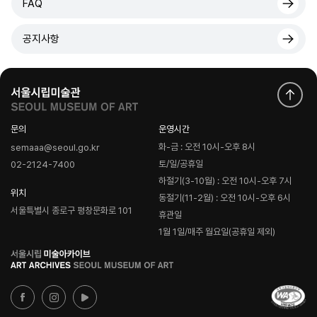
FAQ
공지사항
문의
운영시간
화-금 : 오전 10시-오후 8시
semaaa@seoul.go.kr
토/일/공휴일
02-2124-7400
하절기(3-10월) : 오전 10시-오후 7시
위치
동절기(11-2월) : 오전 10시-오후 6시
서울특별시 종로구 평창문화로 101
휴관일
1월 1일/매주 월요일(공휴일 제외)
로
고