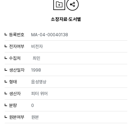
소장자료·도서별
등록번호
MA-04-00040138
전자여부
비전자
수집처
최민
생산일자
1998
형태
음성영상
생산자
피터 위어
분량
0
원본여부
원본