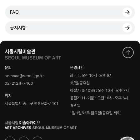
FAQ
공지사항
문의
운영시간
화-금 : 오전 10시-오후 8시
semaaa@seoul.go.kr
토/일/공휴일
02-2124-7400
하절기(3-10월) : 오전 10시-오후 7시
위치
동절기(11-2월) : 오전 10시-오후 6시
서울특별시 종로구 평창문화로 101
휴관일
1월 1일/매주 월요일(공휴일 제외)
로
고