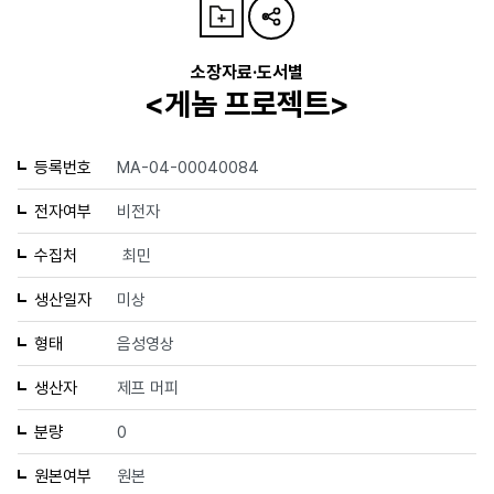
소장자료·도서별
<게놈 프로젝트>
등록번호
MA-04-00040084
전자여부
비전자
수집처
최민
생산일자
미상
형태
음성영상
생산자
제프 머피
분량
0
원본여부
원본