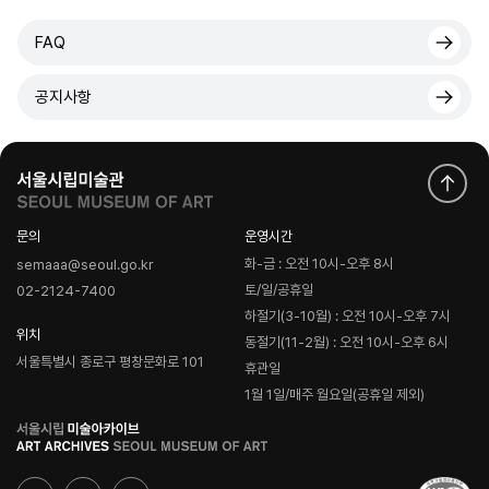
FAQ
공지사항
문의
운영시간
화-금 : 오전 10시-오후 8시
semaaa@seoul.go.kr
토/일/공휴일
02-2124-7400
하절기(3-10월) : 오전 10시-오후 7시
위치
동절기(11-2월) : 오전 10시-오후 6시
서울특별시 종로구 평창문화로 101
휴관일
1월 1일/매주 월요일(공휴일 제외)
로
고