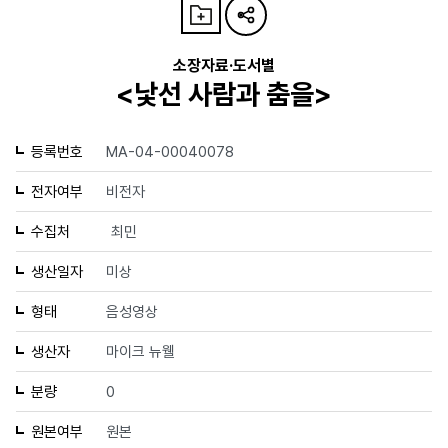
소장자료·도서별
<낯선 사람과 춤을>
등록번호
MA-04-00040078
전자여부
비전자
수집처
최민
생산일자
미상
형태
음성영상
생산자
마이크 뉴웰
분량
0
원본여부
원본