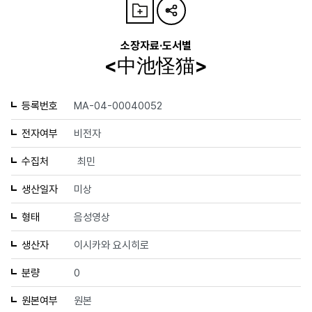
소장자료·도서별
<中池怪猫>
등록번호
MA-04-00040052
전자여부
비전자
수집처
최민
생산일자
미상
형태
음성영상
생산자
이시카와 요시히로
분량
0
원본여부
원본