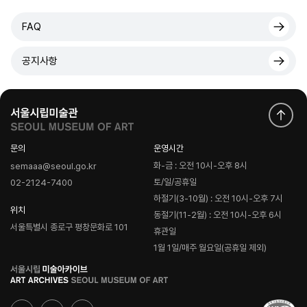
FAQ
공지사항
문의
운영시간
화-금 : 오전 10시-오후 8시
semaaa@seoul.go.kr
토/일/공휴일
02-2124-7400
하절기(3-10월) : 오전 10시-오후 7시
위치
동절기(11-2월) : 오전 10시-오후 6시
서울특별시 종로구 평창문화로 101
휴관일
1월 1일/매주 월요일(공휴일 제외)
로
고