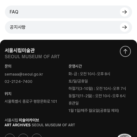
FAQ
공지사항
문의
운영시간
화-금 : 오전 10시-오후 8시
semaaa@seoul.go.kr
토/일/공휴일
02-2124-7400
하절기(3-10월) : 오전 10시-오후 7시
위치
동절기(11-2월) : 오전 10시-오후 6시
서울특별시 종로구 평창문화로 101
휴관일
1월 1일/매주 월요일(공휴일 제외)
로
고