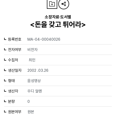
소장자료·도서별
<돈을 갖고 튀어라>
등록번호
MA-04-00040026
전자여부
비전자
수집처
최민
생산일자
2002 .03.26
형태
음성영상
생산자
우디 알렌
분량
0
원본여부
원본