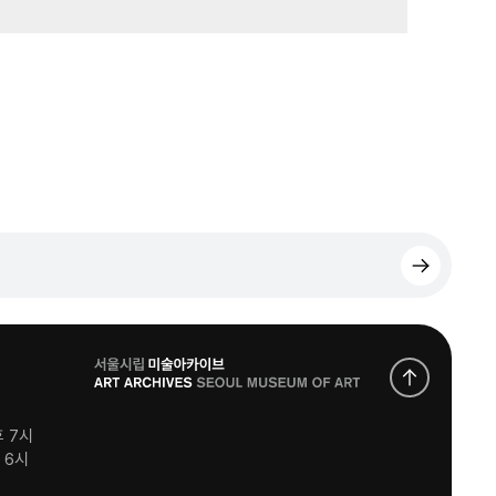
로
고
후 7시
후 6시