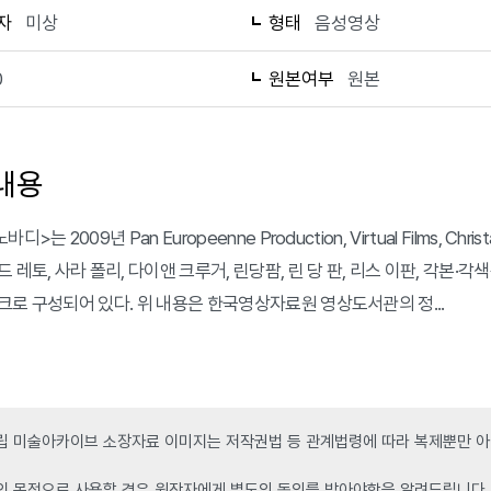
자
미상
형태
음성영상
0
원본여부
원본
내용
디>는 2009년 Pan Europeenne Production, Virtual Films, 
 레토, 사라 폴리, 다이앤 크루거, 린당팜, 린 당 판, 리스 이판, 각본·각색
크로 구성되어 있다. 위 내용은 한국영상자료원 영상도서관의 정...
 미술아카이브 소장자료 이미지는 저작권법 등 관계법령에 따라 복제뿐만 아니
인 목적으로 사용할 경우 원작자에게 별도의 동의를 받아야함을 알려드립니다.