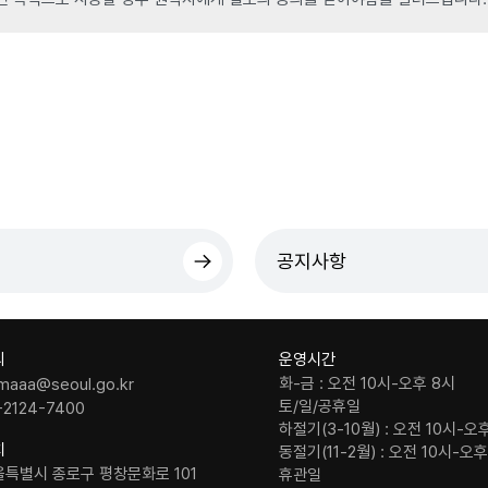
공지사항
의
운영시간
화-금 : 오전 10시-오후 8시
maaa@seoul.go.kr
토/일/공휴일
-2124-7400
하절기(3-10월) : 오전 10시-오
치
동절기(11-2월) : 오전 10시-오
울특별시 종로구 평창문화로 101
휴관일