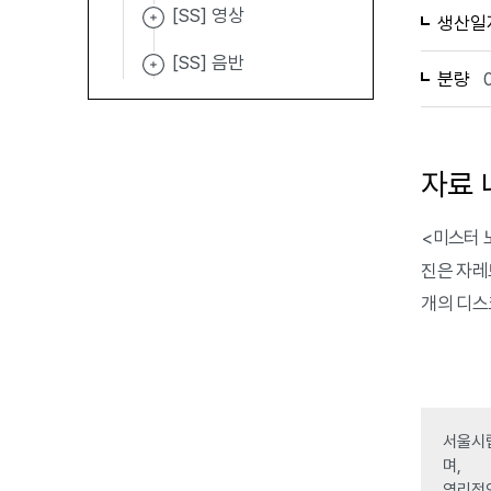
[SS] 영상
생산일
[SS] 음반
분량
자료 
<미스터 노바
진은 자레드
개의 디스
서울시립
며,
영리적