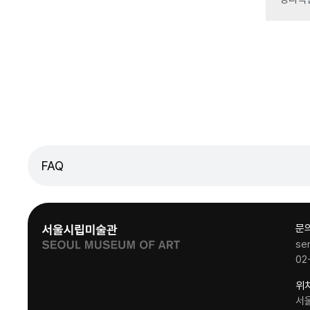
FAQ
문
se
02
위
서