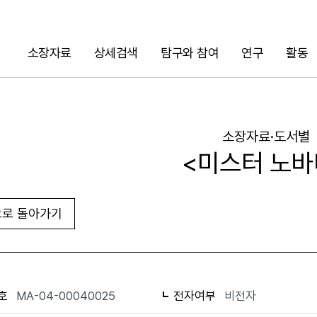
소장자료
상세검색
탐구와 참여
연구
활동
검색
소장자료·도서별
<미스터 노바
로 돌아가기
URL 복사
화면인쇄
호
MA-04-00040025
전자여부
비전자