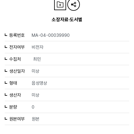
소장자료·도서별
등록번호
MA-04-00039990
전자여부
비전자
수집처
최민
생산일자
미상
형태
음성영상
생산자
미상
분량
0
원본여부
원본