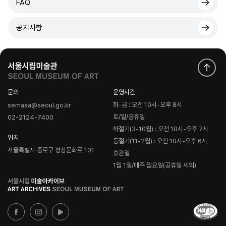
FAQ
공지사항
문의
운영시간
화-금 : 오전 10시-오후 8시
semaaa@seoul.go.kr
토/일/공휴일
02-2124-7400
하절기(3-10월) : 오전 10시-오후 7시
위치
동절기(11-2월) : 오전 10시-오후 6시
서울특별시 종로구 평창문화로 101
휴관일
1월 1일/매주 월요일(공휴일 제외)
로
고