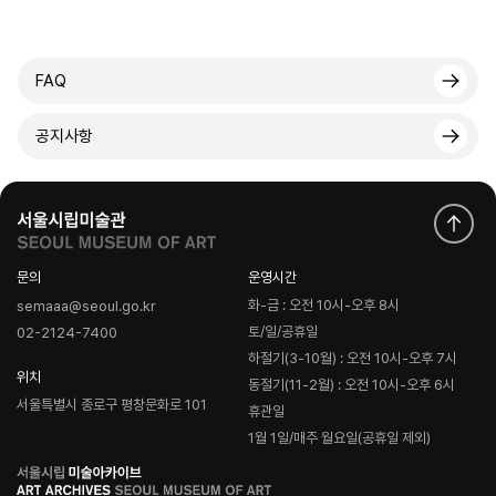
FAQ
공지사항
문의
운영시간
화-금 : 오전 10시-오후 8시
semaaa@seoul.go.kr
토/일/공휴일
02-2124-7400
하절기(3-10월) : 오전 10시-오후 7시
위치
동절기(11-2월) : 오전 10시-오후 6시
서울특별시 종로구 평창문화로 101
휴관일
1월 1일/매주 월요일(공휴일 제외)
로
고