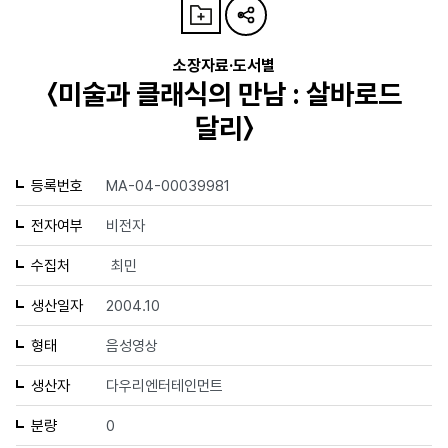
소장자료·도서별
〈미술과 클래식의 만남 : 살바로드
달리〉
등록번호
MA-04-00039981
전자여부
비전자
수집처
최민
생산일자
2004.10
형태
음성영상
생산자
다우리엔터테인먼트
분량
0