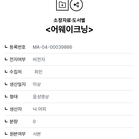
소장자료·도서별
<어웨이크닝>
등록번호
MA-04-00039886
전자여부
비전자
수집처
최민
생산일자
미상
형태
음성영상
생산자
닉 머피
분량
0
원본여부
사본