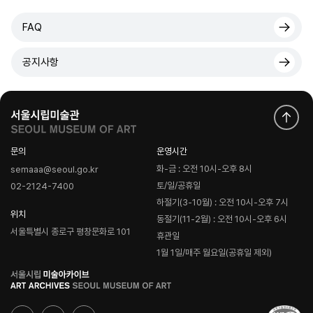
FAQ
공지사항
문의
운영시간
화-금 : 오전 10시-오후 8시
semaaa@seoul.go.kr
토/일/공휴일
02-2124-7400
하절기(3-10월) : 오전 10시-오후 7시
위치
동절기(11-2월) : 오전 10시-오후 6시
서울특별시 종로구 평창문화로 101
휴관일
1월 1일/매주 월요일(공휴일 제외)
로
고