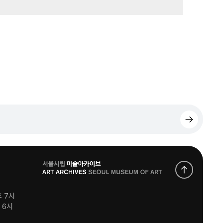
로
고
후 7시
후 6시