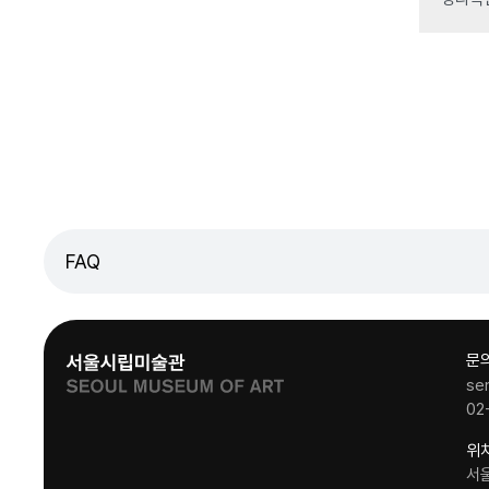
FAQ
문
se
02
위
서