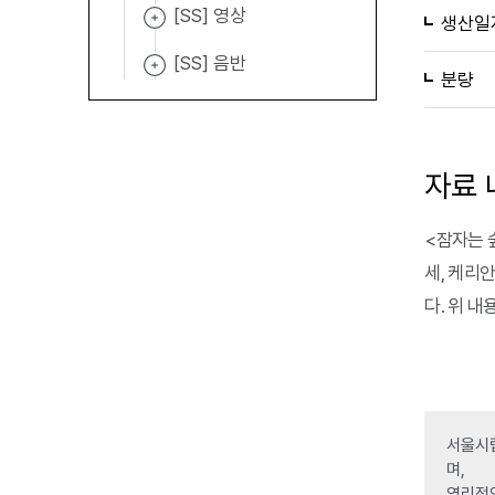
[SS] 영상
생산일
[SS] 음반
분량
자료 
<잠자는 
세, 케리
다. 위 
서울시립
며,
영리적