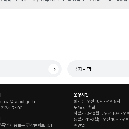
공지사항
의
운영시간
화-금 : 오전 10시-오후 8시
maaa@seoul.go.kr
토/일/공휴일
-2124-7400
하절기(3-10월) : 오전 10시-오
치
동절기(11-2월) : 오전 10시-오
울특별시 종로구 평창문화로 101
휴관일