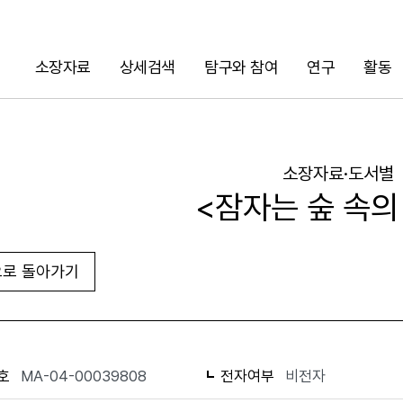
소장자료
상세검색
탐구와 참여
연구
활동
검색
소장자료·도서별
<잠자는 숲 속의
로 돌아가기
URL 복사
화면인쇄
호
MA-04-00039808
전자여부
비전자