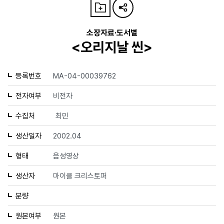
소장자료·도서별
<오리지날 씬>
등록번호
MA-04-00039762
전자여부
비전자
수집처
최민
생산일자
2002.04
형태
음성영상
생산자
마이클 크리스토퍼
분량
원본여부
원본