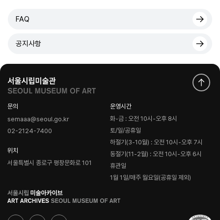
FAQ
공지사항
문의
운영시간
화-금 : 오전 10시-오후 8시
semaaa@seoul.go.kr
토/일/공휴일
02-2124-7400
하절기(3-10월) : 오전 10시-오후 7시
위치
동절기(11-2월) : 오전 10시-오후 6시
서울특별시 종로구 평창문화로 101
휴관일
1월 1일/매주 월요일(공휴일 제외)
로
고