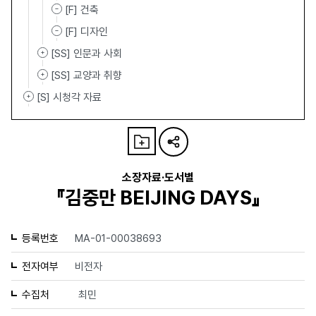
[F] 건축
[F] 디자인
[SS] 인문과 사회
[SS] 교양과 취향
[S] 시청각 자료
소장자료·도서별
『김중만 BEIJING DAYS』
등록번호
MA-01-00038693
전자여부
비전자
수집처
최민