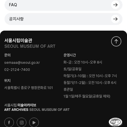
FAQ
공지사항
문의
운영시간
화-금 : 오전 10시-오후 8시
semaaa@seoul.go.kr
토/일/공휴일
02-2124-7400
하절기(3-10월) : 오전 10시-오후 7시
위치
동절기(11-2월) : 오전 10시-오후 6시
서울특별시 종로구 평창문화로 101
휴관일
1월 1일/매주 월요일(공휴일 제외)
로
고