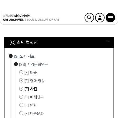
[C] 최민 컬렉션
[S] 도서 자료
[SS] 시각문화연구
[F] 미술
[F] 영화·영상
[F] 사진
[F] 매체연구
[F] 만화
[F] 대중문화