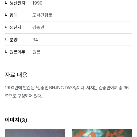
생산일자
1990
형태
도서간행물
생산자
김중만
분량
34
원본여부
원본
자료 내용
1990년에 발간된 『김중만 BEIJING DAYS』이다. 저자는 김중만이며 총 36
쪽으로 구성되어 있다.
이미지(
)
3