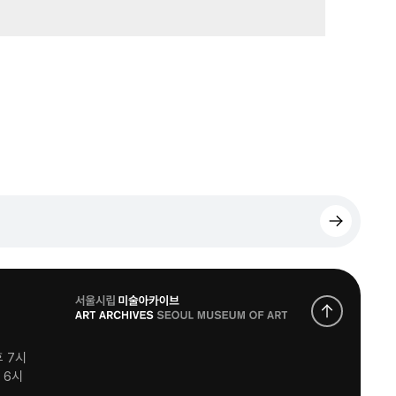
로
고
후 7시
후 6시