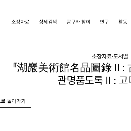
소장자료
상세검색
탐구와 참여
연구
활동
검색
소장자료·도서별
『湖巖美術館名品圖錄 Ⅱ : 
관명품도록 Ⅱ : 고
로 돌아가기
URL 복사
화면인쇄