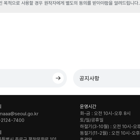
인 목적으로 사용할 경우 원작자에게 별도의 동의를 받아야함을 알려드립니다.
공지사항
의
운영시간
화-금 : 오전 10시-오후 8시
maaa@seoul.go.kr
토/일/공휴일
-2124-7400
하절기(3-10월) : 오전 10시-오
치
동절기(11-2월) : 오전 10시-오
울특별시 종로구 평창문화로 101
휴관일