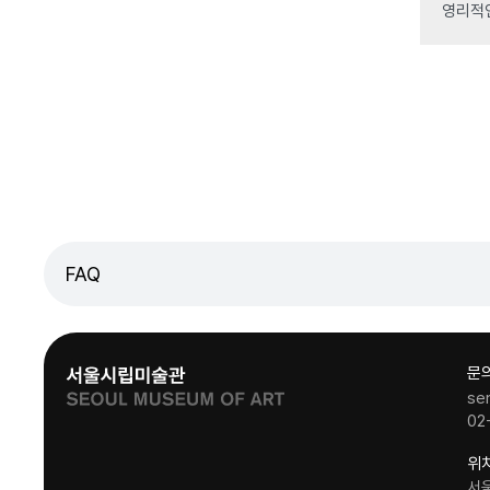
영리적
FAQ
문
se
02
위
서