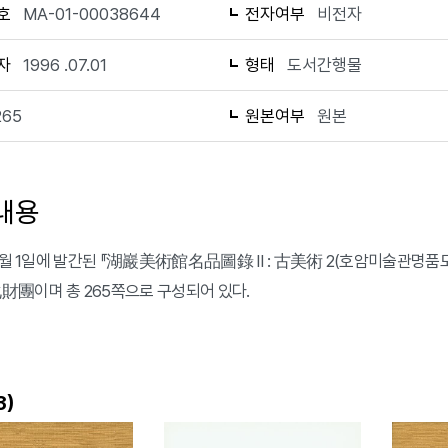
호
MA-01-00038644
전자여부
비전자
자
1996 .07.01
형태
도서간행물
265
원본여부
원본
내용
 7월 1일에 발간된 『湖巖美術館名品圖錄 Ⅱ : 古美術 2(호암미술관명품도
團이며 총 265쪽으로 구성되어 있다.
)
3