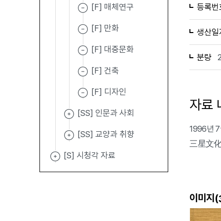
[F] 매체연구
등록번
[F] 만화
생산일
[F] 대중문화
분량
[F] 건축
[F] 디자인
자료 
[SS] 인문과 사회
1996년
[SS] 교양과 취향
三星文化財
[S] 시청각 자료
이미지(